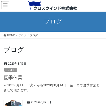
コ
ナ
ン
ビ
テ
ゲ
ン
ー
ブログ
ツ
シ
へ
ョ
ス
ン
HOME
ブログ
ブログ
キ
に
ッ
移
プ
動
ブログ
2020年8月3日
ブログ
夏季休業
2020年8月11日（火）から2020年8月14日（金）まで夏季休業と
させて頂きます。
2020年6月26日